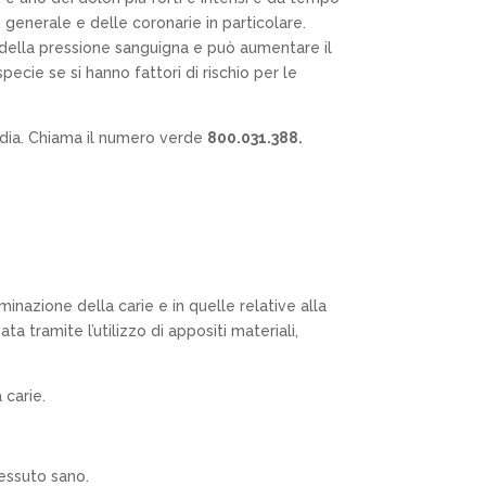
n generale e delle coronarie in particolare.
della pressione sanguigna e può aumentare il
pecie se si hanno fattori di rischio per le
ardia. Chiama il numero verde
800.031.388.
minazione della carie e in quelle relative alla
a tramite l’utilizzo di appositi materiali,
 carie.
tessuto sano.