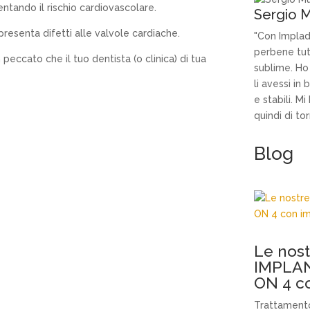
ntando il rischio cardiovascolare.
Sergio M
presenta difetti alle valvole cardiache.
"Con Implade
perbene tutt
ccato che il tuo dentista (o clinica) di tua
sublime. Ho
li avessi in
e stabili. M
quindi di tor
Blog
Le nos
IMPLAN
ON 4 c
Trattamento 