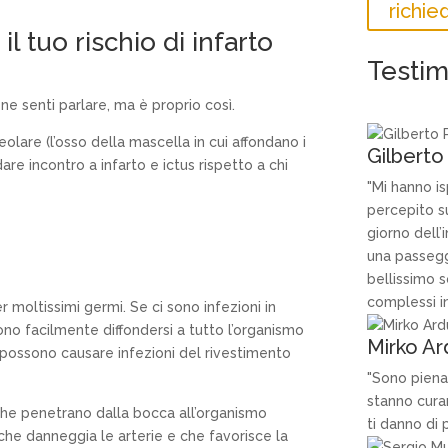
richi
 il tuo rischio di infarto
Testi
e senti parlare, ma è proprio così.
lare (l’osso della mascella in cui affondano i
Gilberto
are incontro a infarto e ictus rispetto a chi
"Mi hanno is
percepito su
giorno dell’
una passegg
bellissimo s
complessi in 
 moltissimi germi. Se ci sono infezioni in
no facilmente diffondersi a tutto l’organismo
Mirko Ar
a possono causare infezioni del rivestimento
"Sono piena
stanno cura
che penetrano dalla bocca all’organismo
ti danno di 
he danneggia le arterie e che favorisce la