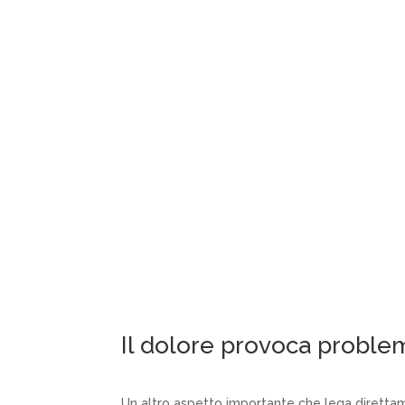
Il dolore provoca problem
Un altro aspetto importante che lega direttame