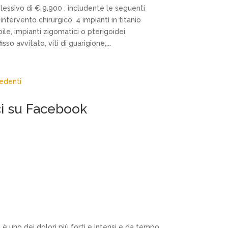
essivo di € 9.900 , includente le seguenti
 intervento chirurgico, 4 impiantì in titanio
le, impianti zigomatici o pterigoidei,
isso avvitato, viti di guarigione,...
edenti
i su Facebook
è uno dei dolori più forti e intensi e da tempo