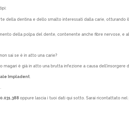
ipi:
parte della dentina e dello smalto interessati dalla carie, otturando
mento della polpa del dente, contenente anche fibre nervose, e all
 non sai se è in atto una carie?
o magari è già in atto una brutta infezione a causa dell’insorgere di
tale Impladent
.
.
0.031.388
oppure lascia i tuoi dati qui sotto. Sarai ricontattato ne