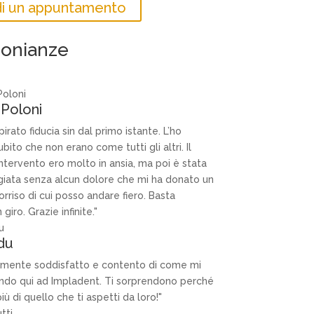
edi un appuntamento
monianze
 Poloni
pirato fiducia sin dal primo istante. L’ho
bito che non erano come tutti gli altri. Il
intervento ero molto in ansia, ma poi è stata
iata senza alcun dolore che mi ha donato un
orriso di cui posso andare fiero. Basta
giro. Grazie infinite."
du
mente soddisfatto e contento di come mi
ndo qui ad Impladent. Ti sorprendono perché
più di quello che ti aspetti da loro!"