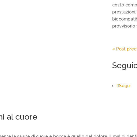
costo compl
prestazioni:
biocompatibi
provvisorio f
« Post prec
Seguic
Segui
i al cuore
nte la salute di cuore e bocca è quello del dolore. Il mal di denti 