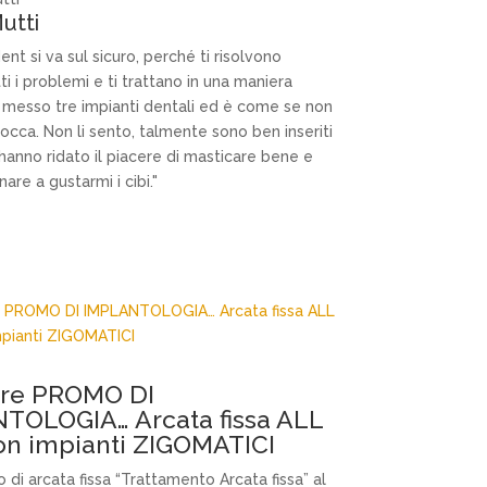
utti
nt si va sul sicuro, perché ti risolvono
i i problemi e ti trattano in una maniera
 messo tre impianti dentali ed è come se non
 bocca. Non li sento, talmente sono ben inseriti
i hanno ridato il piacere di masticare bene e
nare a gustarmi i cibi."
tre PROMO DI
TOLOGIA… Arcata fissa ALL
on impianti ZIGOMATICI
di arcata fissa “Trattamento Arcata fissa” al