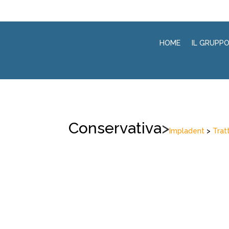
HOME
IL GRUPP
Conservativa
>
Impladent
>
Trat