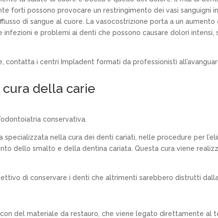
mente forti possono provocare un restringimento dei vasi sanguigni i
flusso di sangue al cuore. La vasocostrizione porta a un aumento 
e infezioni e problemi ai denti che possono causare dolori intensi, s
e, contatta i centri Impladent formati da professionisti all’avangu
cura della carie
’odontoiatria conservativa.
 specializzata nella cura dei denti cariati, nelle procedure per l’eli
nto dello smalto e della dentina cariata. Questa cura viene realizzat
iettivo di conservare i denti che altrimenti sarebbero distrutti dalla
ce con del materiale da restauro, che viene legato direttamente al 